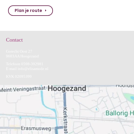
Plan je route
Contact
Gorecht Oost 27
9603AA Hoogezand
Telefoon
0598-392981
E-mail
info@elisamode.nl
KVK 02095399