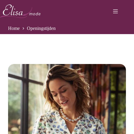
Ga
naar
de
inhoud
Home
Openingstijden