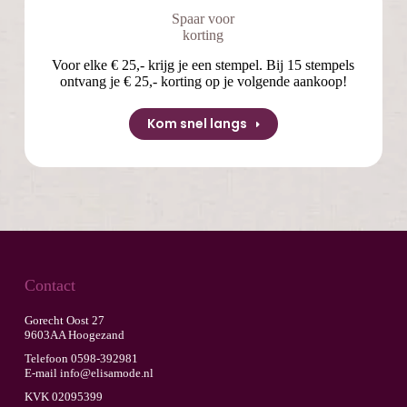
Spaar voor
korting
Voor elke € 25,- krijg je een stempel. Bij 15 stempels
ontvang je € 25,- korting op je volgende aankoop!
Kom snel langs
Contact
Gorecht Oost 27
9603AA Hoogezand
Telefoon
0598-392981
E-mail
info@elisamode.nl
KVK 02095399