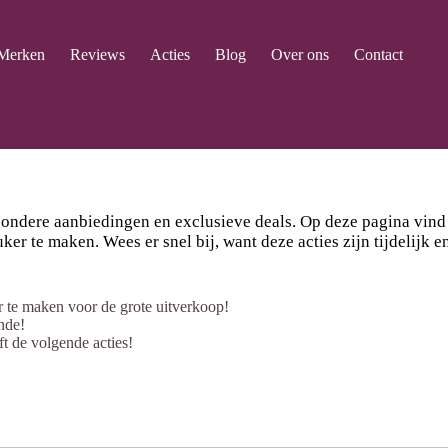
Merken
Reviews
Acties
Blog
Over ons
Contact
ondere aanbiedingen en exclusieve deals. Op deze pagina vind j
r te maken. Wees er snel bij, want deze acties zijn tijdelijk e
r te maken voor de grote uitverkoop!
nde!
t de volgende acties!