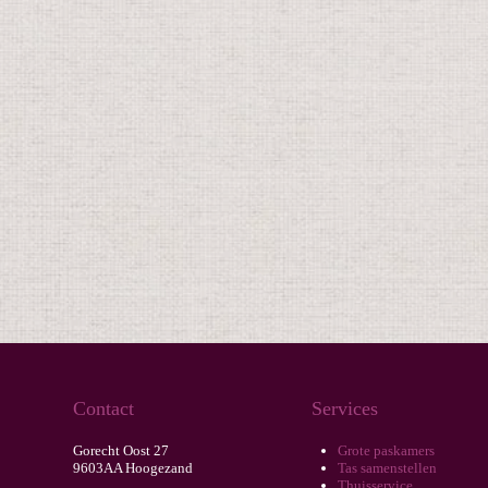
Contact
Services
Gorecht Oost 27
Grote paskamers
9603AA Hoogezand
Tas samenstellen
Thuisservice